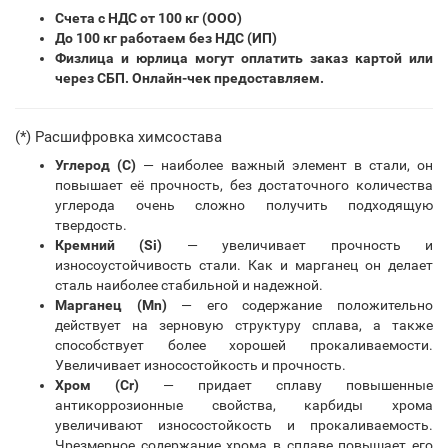
Счета с НДС от 100 кг (ООО)
До 100 кг работаем без НДС (ИП)
Физлица и юрлица могут оплатить заказ картой или
через СБП. Онлайн-чек предоставляем.
(*) Расшифровка химсостава
Углерод (С)
— наиболее важный элемент в стали, он
повышает её прочность, без достаточного количества
углерода очень сложно получить подходящую
твердость.
Кремний (Si)
— увеличивает прочность и
износоустойчивость стали. Как и марганец он делает
сталь наиболее стабильной и надежной.
Марганец (Mn)
— его содержание положительно
действует на зерновую структуру сплава, а также
способствует более хорошей прокаливаемости.
Увеличивает износостойкость и прочность.
Хром (Cr)
— придает сплаву повышенные
антикоррозионные свойства, карбиды хрома
увеличивают износостойкость и прокаливаемость.
Чрезмерное содержание хрома в сплаве повышает его