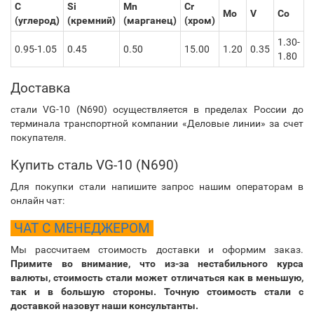
C
Si
Mn
Cr
Mo
V
Co
(углерод)
(кремний)
(марганец)
(хром)
1.30-
0.95-1.05
0.45
0.50
15.00
1.20
0.35
1.80
Доставка
стали VG-10 (N690) осуществляется в пределах России до
терминала транспортной компании «Деловые линии» за счет
покупателя.
Купить сталь VG-10 (N690)
Для покупки стали напишите запрос нашим операторам в
онлайн чат:
ЧАТ С МЕНЕДЖЕРОМ
Мы рассчитаем стоимость доставки и оформим заказ.
Примите во внимание, что из-за нестабильного курса
валюты, стоимость стали может отличаться как в меньшую,
так и в большую стороны. Точную стоимость стали с
доставкой назовут наши консультанты.