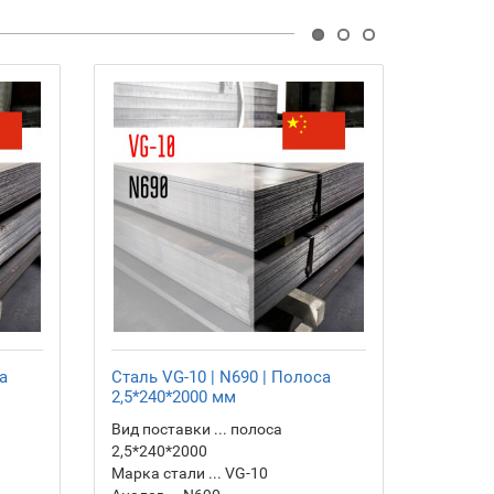
а
Сталь VG-10 | N690 | Полоса
Сталь V
2,5*240*2000 мм
3,0*780
Вид поставки ... полоса
Вид пост
2,5*240*2000
3,0*780
Марка стали ... VG-10
Марка с