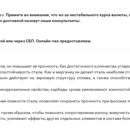
аз.
Примите во внимание, что из-за нестабильного курса валюты,
 с доставкой назовут наши консультанты.
той или через СБП. Онлайн-чек предоставляем.
ли, он повышает её прочность, без достаточного количества угле
соустойчивость стали. Как и марганец он делает сталь наиболее с
но действует на зерновую структуру сплава, а также способст
коррозионные свойства, карбиды хрома увеличивают износостой
е ломкости стали, позволяет сохранять прочность при высоких те
 таким образом, чтобы повысить сопротивление износу, живучесть
ть, усиливает эффекты других отдельных элементов в составе бол