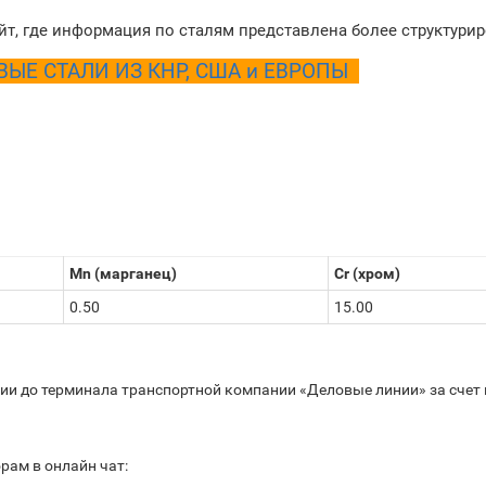
йт, где информация по сталям представлена более структури
Е СТАЛИ ИЗ КНР, США и ЕВРОПЫ
Mn (марганец)
Cr (хром)
0.50
15.00
сии до терминала транспортной компании «Деловые линии» за счет 
рам в онлайн чат: