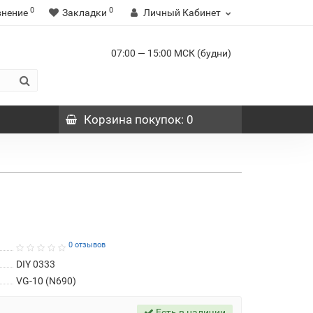
0
0
внение
Закладки
Личный Кабинет
07:00 — 15:00 МСК (будни)
Корзина
покупок
: 0
0 отзывов
DIY 0333
VG-10 (N690)
Есть в наличии