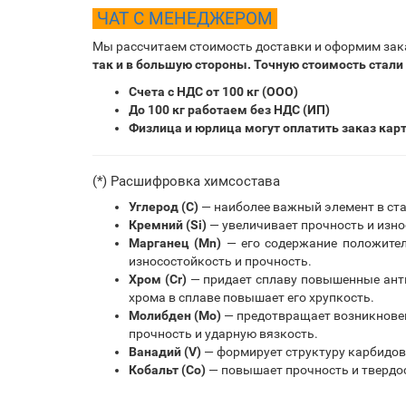
ЧАТ С МЕНЕДЖЕРОМ
Мы рассчитаем стоимость доставки и оформим зак
так и в большую стороны. Точную стоимость стали
Счета с НДС от 100 кг (ООО)
До 100 кг работаем без НДС (ИП)
Физлица и юрлица могут оплатить заказ кар
(*) Расшифровка химсостава
Углерод (С)
— наиболее важный элемент в ста
Кремний (Si)
— увеличивает прочность и изно
Марганец (Mn)
— его содержание положитель
износостойкость и прочность.
Хром (Cr)
— придает сплаву повышенные анти
хрома в сплаве повышает его хрупкость.
Молибден (Mo)
— предотвращает возникновени
прочность и ударную вязкость.
Ванадий (V)
— формирует структуру карбидов
Кобальт (Co)
— повышает прочность и твердос