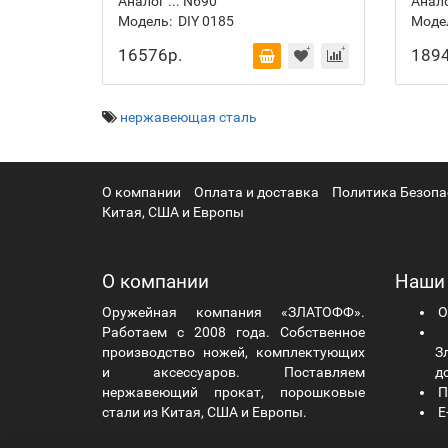
Аналог ... N690
Анало
Модель:
DIY 0185
Моде
16576р.
1894
нержавеющая сталь
О компании
Оплата и доставка
Политика Безопа
Китая, США и Европы
О компании
Наши
Оружейная компания «ЗЛАТОФФ».
О
Работаем с 2008 года. Собственное
Ч
производство ножей, комплектующих
Зл
и аксессуаров. Поставляем
д
нержавеющий прокат, порошковые
П
стали из Китая, США и Европы.
E-