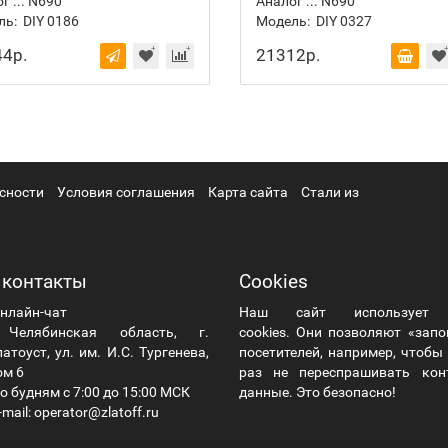
г ... N690
Аналог ... N690
ль:
DIY 0186
Модель:
DIY 0327
4р.
21312р.
сности
Условия соглашения
Карта сайта
Стали из
 контакты
Cookies
нлайн-чат
Наш сайт использует
елябинская область, г.
cookies. Они позволяют «зап
атоуст, ул. им. И.С. Тургенева,
посетителей, например, чтоб
ом 6
раз не переспрашивать кон
о будням с 7:00 до 15:00 МСК
данные. Это безопасно!
mail: operator@zlatoff.ru