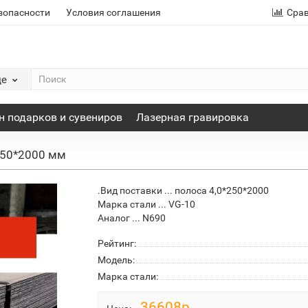
зопасности
Условия соглашения
Сра
де
н подарков и сувениров
Лазерная гравировка
*250*2000 мм
.Вид поставки ... полоса 4,0*250*2000
Марка стали ... VG-10
Аналог ... N690
Рейтинг:
Модель:
Марка стали:
36608р.