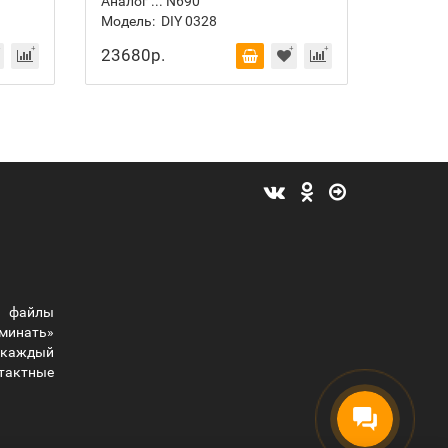
Аналог ... N690
Аналог .
Модель:
DIY 0328
Модель:
23680р.
10208
 файлы
оминать»
ы каждый
тактные