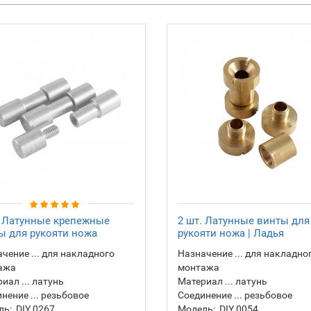
. Латунные крепежные
2 шт. Латунные винты для
ы для рукояти ножа
рукояти ножа | Ладья
чение ... для накладного
Назначение ... для накладно
ажа
монтажа
иал ... латунь
Материал ... латунь
нение ... резьбовое
Соединение ... резьбовое
ль:
DIY 0267
Модель:
DIY 0054