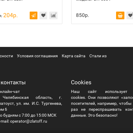
204р.
850р.
.
сности
Условия соглашения
Карта сайта
Стали из
 контакты
Cookies
нлайн-чат
Наш сайт использует
елябинская область, г.
cookies. Они позволяют «зап
атоуст, ул. им. И.С. Тургенева,
посетителей, например, чтоб
ом 6
раз не переспрашивать кон
о будням с 7:00 до 15:00 МСК
данные. Это безопасно!
mail: operator@zlatoff.ru