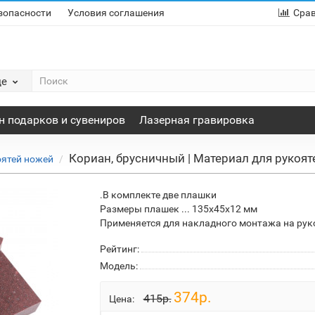
зопасности
Условия соглашения
Сра
де
н подарков и сувениров
Лазерная гравировка
Кориан, брусничный | Материал для рукоя
оятей ножей
.В комплекте две плашки
Размеры плашек ... 135х45х12 мм
Применяется для накладного монтажа на рук
Рейтинг:
Модель:
374р.
415р.
Цена: