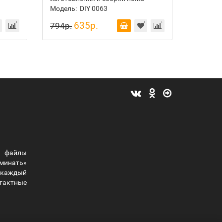
Модель:
DIY 0063
Модель:
635р.
371р.
794р.
 файлы
оминать»
ы каждый
тактные