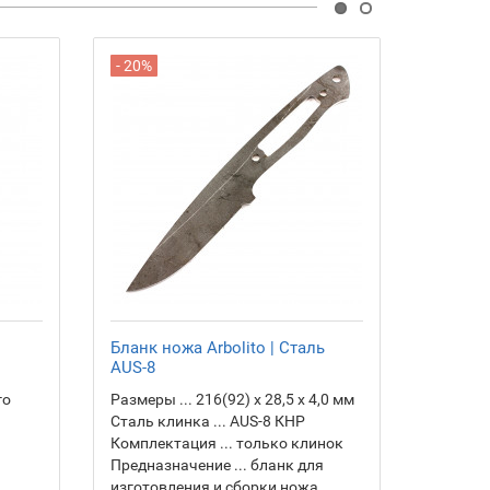
- 20%
Бланк ножа Arbolito | Сталь
40 гр. 
AUS-8
НОМ | 
го
Размеры ... 216(92) х 28,5 х 4,0 мм
ГОСТ ...
Сталь клинка ... AUS-8 КНР
Назначен
Комплектация ... только клинок
полиро
Предназначение ... бланк для
Зернист
изготовления и сборки ножа
финишн