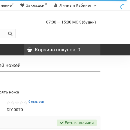
0
0
внение
Закладки
Личный Кабинет
07:00 — 15:00 МСК (будни)
Корзина
покупок
: 0
тей ножей
оять ножа
0 отзывов
DIY 0070
Есть в наличии