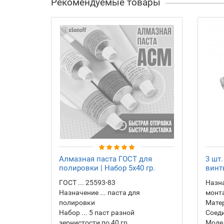
Рекомендуемые товары
Алмазная паста ГОСТ для
3 шт
полировки | Набор 5х40 гр.
винт
ГОСТ ... 25593-83
Назна
Назначение ... паста для
монт
полировки
Матер
Набор ... 5 паст разной
Соеди
зернистости по 40 гр.
Моде