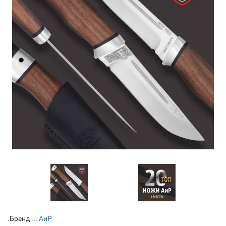
.Бренд ...
АиР