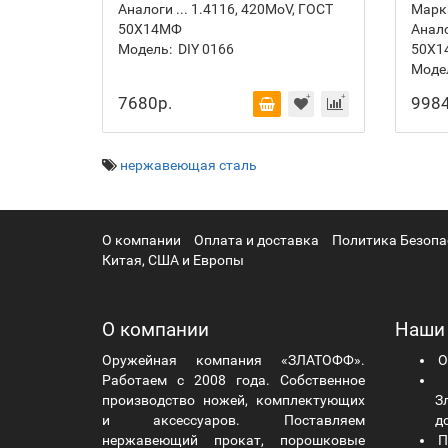
Аналоги ... 1.4116, 420MoV, ГОСТ
Марка
50Х14МФ
Анало
Модель:
DIY 0166
50Х1
Моде
7680р.
9984
нержавеющая сталь
О компании
Оплата и доставка
Политика Безопа
Китая, США и Европы
О компании
Наши
Оружейная компания «ЗЛАТОФФ».
О
Работаем с 2008 года. Собственное
Ч
производство ножей, комплектующих
Зл
и аксессуаров. Поставляем
д
нержавеющий прокат, порошковые
П