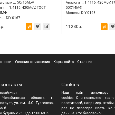
 стали ... 5Cr15MoV
Аналоги ... 1.4116, 420MoV, 
ги ... 1.4116, 420MoV, ГОСТ
50Х14МФ
4МФ
Модель:
DIY 0168
ль:
DIY 0167
р.
11280р.
сности
Условия соглашения
Карта сайта
Стали из
 контакты
Cookies
нлайн-чат
Наш сайт использует
елябинская область, г.
cookies. Они позволяют «зап
атоуст, ул. им. И.С. Тургенева,
посетителей, например, чтоб
ом 6
раз не переспрашивать кон
о будням с 7:00 до 15:00 МСК
данные. Это безопасно!