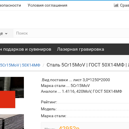
зопасности
Условия соглашения
Сра
де
н подарков и сувениров
Лазерная гравировка
Сталь 5Cr15MoV | ГОСТ 50Х14МФ | 
 5Cr15MoV | 50Х14МФ
.Вид поставки ... лист 3,0*1250*2000
Марка стали ... 5Cr15MoV
Аналоги ... 1.4116, 420MoV, ГОСТ 50Х14МФ
Рейтинг:
Модель:
Марка стали:
42952р.