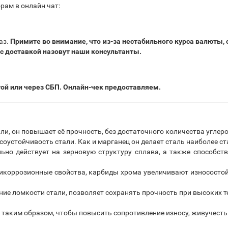
рам в онлайн чат:
аз.
Примите во внимание, что из-за нестабильного курса валюты,
 с доставкой назовут наши консультанты.
той или через СБП. Онлайн-чек предоставляем.
ли, он повышает её прочность, без достаточного количества угле
соустойчивость стали. Как и марганец он делает сталь наиболее с
но действует на зерновую структуру сплава, а также способст
коррозионные свойства, карбиды хрома увеличивают износостой
е ломкости стали, позволяет сохранять прочность при высоких те
 таким образом, чтобы повысить сопротивление износу, живучесть