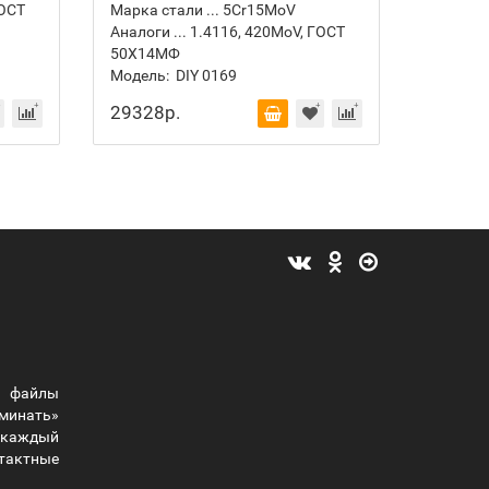
ГОСТ
Марка стали ... 5Cr15MoV
Марка с
Аналоги ... 1.4116, 420MoV, ГОСТ
Аналоги 
50Х14МФ
50Х14
Модель:
DIY 0169
Модель:
29328р.
36064
 файлы
оминать»
ы каждый
тактные