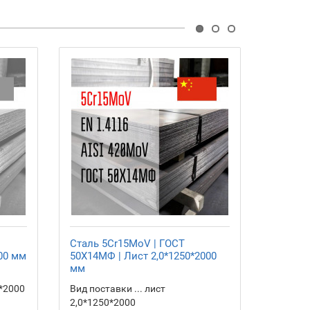
Сталь 5Cr15MoV | ГОСТ
Сталь 
00 мм
50Х14МФ | Лист 2,0*1250*2000
50Х14МФ
мм
мм
0*2000
Вид поставки ... лист
Вид пост
2,0*1250*2000
2,5*125