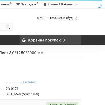
0
0
внение
Закладки
Личный Кабинет
07:00 — 15:00 МСК (будни)
Корзина
покупок
: 0
Лист 3,0*1250*2000 мм
0 отзывов
DIY 0171
5Cr15MoV (50Х14МФ)
Есть в наличии