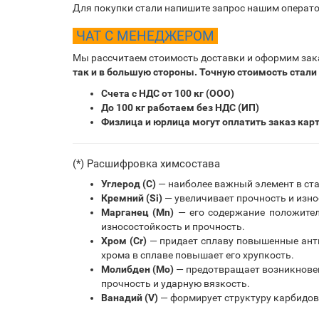
Для покупки стали напишите запрос нашим операто
ЧАТ С МЕНЕДЖЕРОМ
Мы рассчитаем стоимость доставки и оформим зак
так и в большую стороны. Точную стоимость стали
Счета с НДС от 100 кг (ООО)
До 100 кг работаем без НДС (ИП)
Физлица и юрлица могут оплатить заказ кар
(*) Расшифровка химсостава
Углерод (С)
— наиболее важный элемент в ста
Кремний (Si)
— увеличивает прочность и изно
Марганец (Mn)
— его содержание положитель
износостойкость и прочность.
Хром (Cr)
— придает сплаву повышенные анти
хрома в сплаве повышает его хрупкость.
Молибден (Mo)
— предотвращает возникновени
прочность и ударную вязкость.
Ванадий (V)
— формирует структуру карбидов