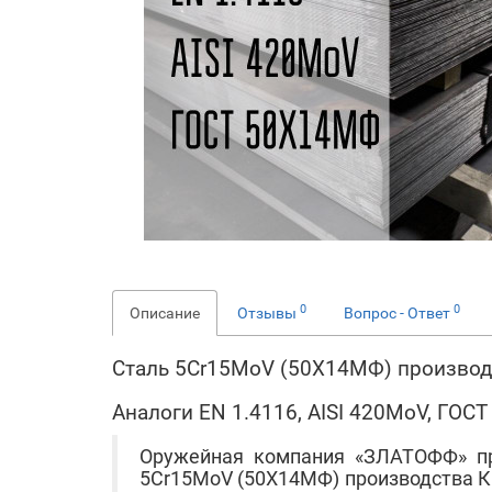
0
0
Описание
Отзывы
Вопрос - Ответ
Сталь 5Cr15MoV (50Х14МФ) производ
Аналоги EN 1.4116, AISI 420MoV, ГО
Оружейная компания «ЗЛАТОФФ» п
5Cr15MoV (50Х14МФ) производства КНР