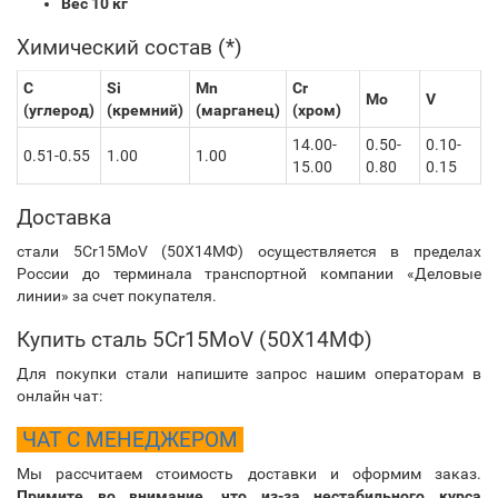
Вес 10 кг
Химический состав (*)
C
Si
Mn
Cr
Mo
V
(углерод)
(кремний)
(марганец)
(хром)
14.00-
0.50-
0.10-
0.51-0.55
1.00
1.00
15.00
0.80
0.15
Доставка
стали 5Cr15MoV (50Х14МФ) осуществляется в пределах
России до терминала транспортной компании «Деловые
линии» за счет покупателя.
Купить сталь 5Cr15MoV (50Х14МФ)
Для покупки стали напишите запрос нашим операторам в
онлайн чат:
ЧАТ С МЕНЕДЖЕРОМ
Мы рассчитаем стоимость доставки и оформим заказ.
Примите во внимание, что из-за нестабильного курса