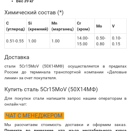
Вес 39 кг
Химический состав (*)
C
Si
Mn
Cr
Mo
V
(углерод)
(кремний)
(марганец)
(хром)
14.00-
0.50-
0.10-
0.51-0.55
1.00
1.00
15.00
0.80
0.15
Доставка
стали 5Cr15MoV (50Х14МФ) осуществляется в пределах
России до терминала транспортной компании «Деловые
линии» за счет покупателя.
Купить сталь 5Cr15MoV (50Х14МФ)
Для покупки стали напишите запрос нашим операторам в
онлайн чат:
ЧАТ С МЕНЕДЖЕРОМ
Мы рассчитаем стоимость доставки и оформим заказ.
Примите во внимание, что из-за нестабильного курса