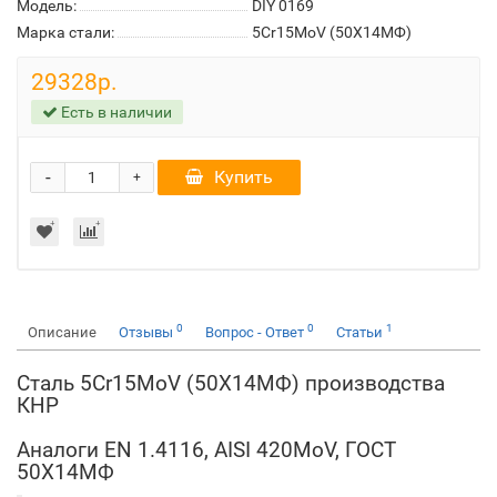
Модель:
DIY 0169
Марка стали:
5Cr15MoV (50Х14МФ)
29328р.
Есть в наличии
-
Купить
+
0
0
1
Описание
Отзывы
Вопрос - Ответ
Статьи
Сталь 5Cr15MoV (50Х14МФ) производства
КНР
Аналоги EN 1.4116, AISI 420MoV, ГОСТ
50Х14МФ