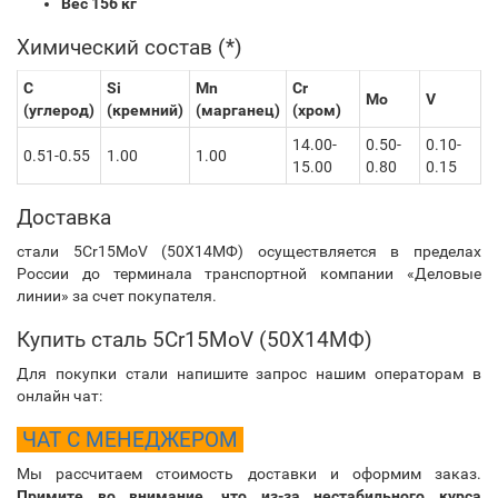
Вес 156 кг
Химический состав (*)
C
Si
Mn
Cr
Mo
V
(углерод)
(кремний)
(марганец)
(хром)
14.00-
0.50-
0.10-
0.51-0.55
1.00
1.00
15.00
0.80
0.15
Доставка
стали 5Cr15MoV (50Х14МФ) осуществляется в пределах
России до терминала транспортной компании «Деловые
линии» за счет покупателя.
Купить сталь 5Cr15MoV (50Х14МФ)
Для покупки стали напишите запрос нашим операторам в
онлайн чат:
ЧАТ С МЕНЕДЖЕРОМ
Мы рассчитаем стоимость доставки и оформим заказ.
Примите во внимание, что из-за нестабильного курса