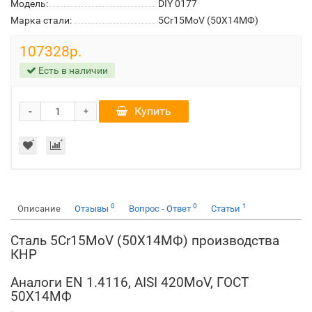
Модель:
DIY 0177
Марка стали:
5Cr15MoV (50Х14МФ)
107328р.
Есть в наличии
-
Купить
+
0
0
1
Описание
Отзывы
Вопрос - Ответ
Статьи
Сталь 5Cr15MoV (50Х14МФ) производства
КНР
Аналоги EN 1.4116, AISI 420MoV, ГОСТ
50Х14МФ