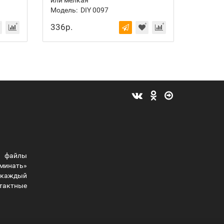
или мелкая
получис
Модель:
DIY 0097
Модель:
336р.
386р.
 файлы
оминать»
ы каждый
тактные