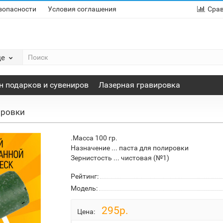
зопасности
Условия соглашения
Сра
де
н подарков и сувениров
Лазерная гравировка
ировки
.Масса 100 гр.
Назначение ... паста для полировки
Зернистость ... чистовая (№1)
Рейтинг:
Модель:
295р.
Цена: