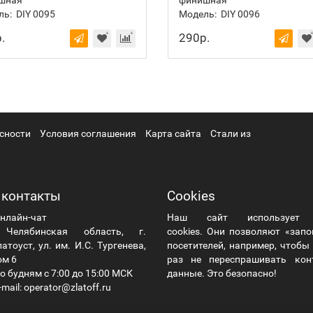
шная
финишная
ль:
DIY 0095
Модель:
DIY 0096
.
290р.
сности
Условия соглашения
Карта сайта
Стали из
 контакты
Cookies
нлайн-чат
Наш сайт использует
елябинская область, г.
cookies. Они позволяют «зап
атоуст, ул. им. И.С. Тургенева,
посетителей, например, чтоб
ом 6
раз не переспрашивать кон
о будням с 7:00 до 15:00 МСК
данные. Это безопасно!
mail: operator@zlatoff.ru