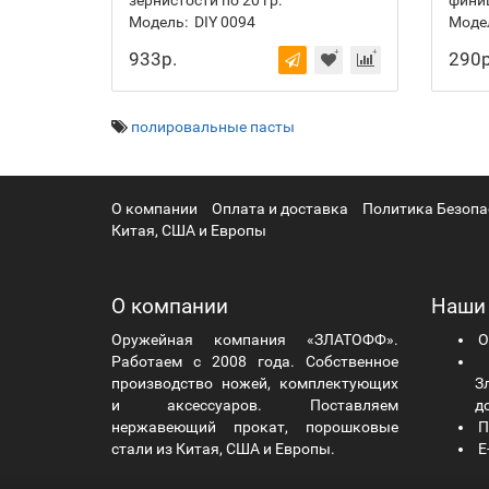
зернистости по 20 гр.
фини
Модель:
DIY 0094
Моде
933р.
290р
полировальные пасты
О компании
Оплата и доставка
Политика Безопа
Китая, США и Европы
О компании
Наши
Оружейная компания «ЗЛАТОФФ».
О
Работаем с 2008 года. Собственное
Ч
производство ножей, комплектующих
Зл
и аксессуаров. Поставляем
д
нержавеющий прокат, порошковые
П
стали из Китая, США и Европы.
E-