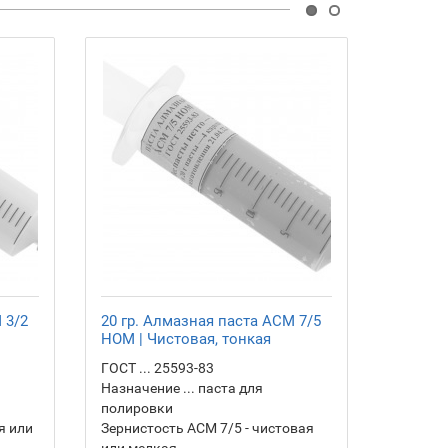
 3/2
20 гр. Алмазная паста АСМ 7/5
20 гр.
НОМ | Чистовая, тонкая
20/14 
ГОСТ ... 25593-83
ГОСТ ...
Назначение ... паста для
Назначен
полировки
полиро
я или
Зернистость АСМ 7/5 - чистовая
Зернист