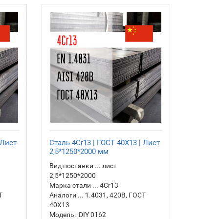
 Лист
Сталь 4Cr13 | ГОСТ 40Х13 | Лист
Сталь 4
2,5*1250*2000 мм
3,0*125
Вид поставки ... лист
Вид пост
2,5*1250*2000
3,0*125
Марка стали ... 4Cr13
Марка ст
Т
Аналоги ... 1.4031, 420B, ГОСТ
Аналоги 
40Х13
40Х13
Модель:
DIY 0162
Модель: