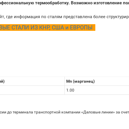
рофессиональную термообработку. Возможно изготовление по
йт, где информация по сталям представлена более структури
Е СТАЛИ ИЗ КНР, США и ЕВРОПЫ
ий)
Mn (марганец)
1.00
ссии до терминала транспортной компании «Деловые линии» за счет