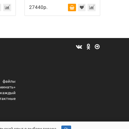
27440р.
32069
 файлы
оминать»
ы каждый
тактные
льский опыт в выборе товара.