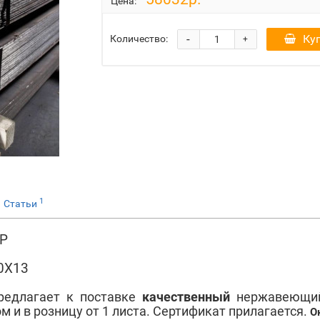
Цена:
-
Ку
Количество:
+
1
Статьи
НР
30Х13
редлагает к поставке
качественный
нержавеющий
м и в розницу от 1 листа. Сертификат прилагается.
О