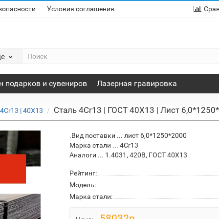
зопасности
Условия соглашения
Сра
де
н подарков и сувениров
Лазерная гравировка
Сталь 4Cr13 | ГОСТ 40Х13 | Лист 6,0*125
4Cr13 | 40Х13
.Вид поставки ... лист 6,0*1250*2000
Марка стали ... 4Cr13
Аналоги ... 1.4031, 420B, ГОСТ 40Х13
Рейтинг:
Модель:
Марка стали:
58032р.