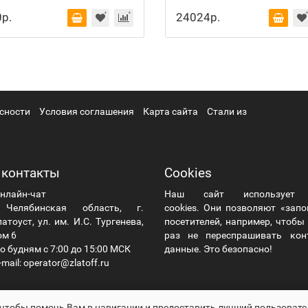
р.
24024р.
сности
Условия соглашения
Карта сайта
Стали из
 контакты
Cookies
нлайн-чат
Наш сайт использует
елябинская область, г.
cookies. Они позволяют «зап
атоуст, ул. им. И.С. Тургенева,
посетителей, например, чтоб
ом 6
раз не переспрашивать кон
о будням с 7:00 до 15:00 МСК
данные. Это безопасно!
mail: operator@zlatoff.ru
 чтобы помочь Вам в навигации и предоставить лучший пользовате