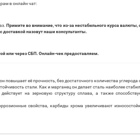
рам в онлайн чат:
аз.
Примите во внимание, что из-за нестабильного курса валюты,
 с доставкой назовут наши консультанты.
той или через СБП. Онлайн-чек предоставляем.
 он повышает её прочность, без достаточного количества углерод
тойчивость стали. Как и марганец он делает сталь наиболее стаби
действует на зерновую структуру сплава, а также способству
ррозионные свойства, карбиды хрома увеличивают износостойк