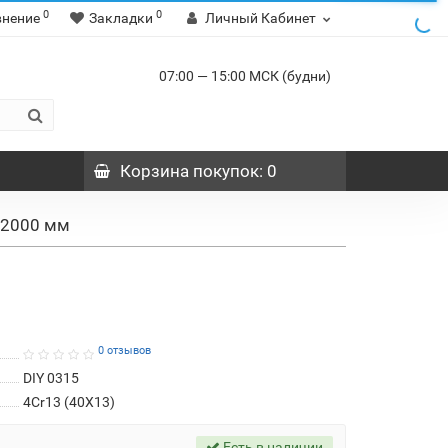
0
0
внение
Закладки
Личный Кабинет
07:00 — 15:00 МСК (будни)
Корзина
покупок
: 0
0*2000 мм
0 отзывов
DIY 0315
4Cr13 (40Х13)
Есть в наличии