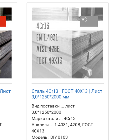
 Лист
Сталь 4Cr13 | ГОСТ 40Х13 | Лист
Сталь 4
3,0*1250*2000 мм
3,5*125
Вид поставки ... лист
Вид пост
3,0*1250*2000
3,5*125
Марка стали ... 4Cr13
Марка ст
Т
Аналоги ... 1.4031, 420B, ГОСТ
Аналоги 
40Х13
40Х13
Модель:
DIY 0163
Модель: