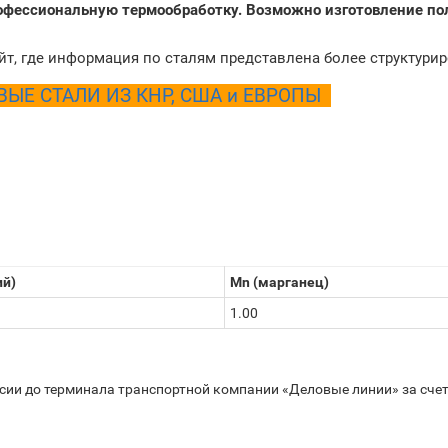
рофессиональную термообработку. Возможно изготовление по
йт, где информация по сталям представлена более структури
Е СТАЛИ ИЗ КНР, США и ЕВРОПЫ
ий)
Mn (марганец)
1.00
ссии до терминала транспортной компании «Деловые линии» за счет