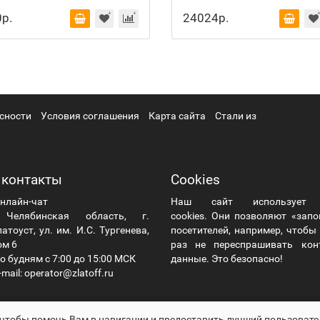
р.
24024р.
сности
Условия соглашения
Карта сайта
Стали из
 контакты
Cookies
нлайн-чат
Наш сайт использует
елябинская область, г.
cookies. Они позволяют «зап
атоуст, ул. им. И.С. Тургенева,
посетителей, например, чтоб
ом 6
раз не переспрашивать кон
о будням с 7:00 до 15:00 МСК
данные. Это безопасно!
mail: operator@zlatoff.ru
 чтобы помочь Вам в навигации и предоставить лучший пользовате