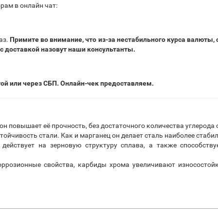
рам в онлайн чат:
аз.
Примите во внимание, что из-за нестабильного курса валюты,
 с доставкой назовут наши консультанты.
той или через СБП. Онлайн-чек предоставляем.
 он повышает её прочность, без достаточного количества углерод
тойчивость стали. Как и марганец он делает сталь наиболее стаби
действует на зерновую структуру сплава, а также способству
ррозионные свойства, карбиды хрома увеличивают износостойк