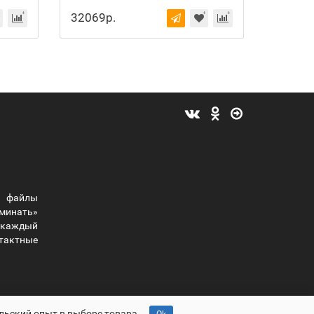
32069р.
37536
 файлы
оминать»
ы каждый
тактные
льский опыт в выборе товара.