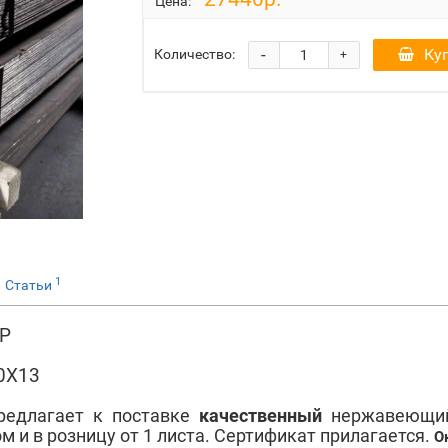
Цена:
-
Ку
Количество:
+
1
Статьи
НР
30Х13
редлагает к поставке
качественный
нержавеющий
м и в розницу от 1 листа. Сертификат прилагается.
О