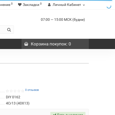
0
0
внение
Закладки
Личный Кабинет
07:00 — 15:00 МСК (будни)
Корзина
покупок
: 0
0 отзывов
DIY 0162
4Cr13 (40Х13)
Есть в наличии