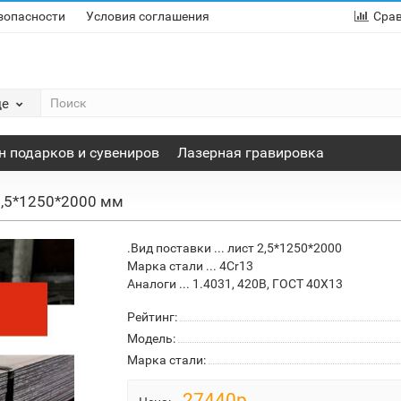
зопасности
Условия соглашения
Сра
де
н подарков и сувениров
Лазерная гравировка
 2,5*1250*2000 мм
.Вид поставки ... лист 2,5*1250*2000
Марка стали ... 4Cr13
Аналоги ... 1.4031, 420B, ГОСТ 40Х13
Рейтинг:
Модель:
Марка стали:
27440р.