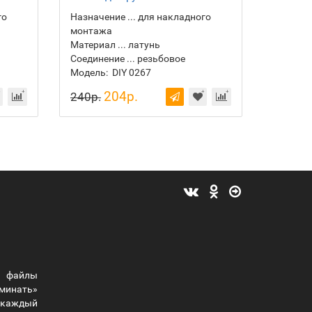
го
Назначение ... для накладного
монтажа
Материал ... латунь
Соединение ... резьбовое
Модель:
DIY 0267
204р.
240р.
 файлы
оминать»
ы каждый