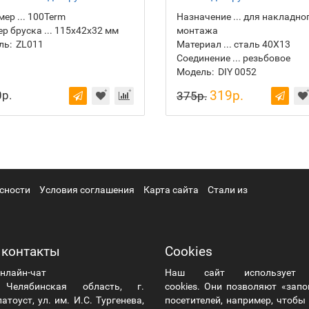
ер ... 100Term
Назначение ... для накладно
р бруска ... 115х42х32 мм
монтажа
ль:
ZL011
Материал ... сталь 40Х13
Соединение ... резьбовое
Модель:
DIY 0052
319р.
р.
375р.
сности
Условия соглашения
Карта сайта
Стали из
 контакты
Cookies
нлайн-чат
Наш сайт использует
елябинская область, г.
cookies. Они позволяют «зап
атоуст, ул. им. И.С. Тургенева,
посетителей, например, чтоб