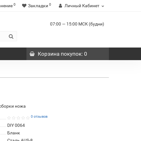
0
0
внение
Закладки
Личный Кабинет
07:00 — 15:00 МСК (будни)
Корзина
покупок
: 0
 сборки ножа
0 отзывов
DIY 0064
Бланк
Сталь AUS-8