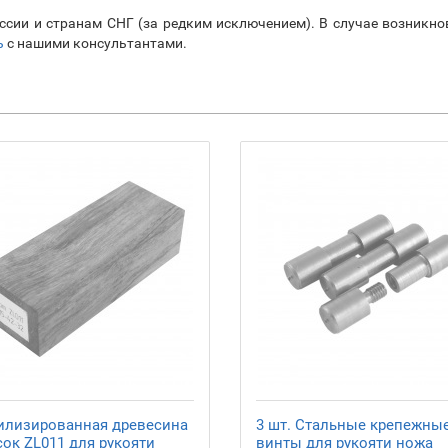
ссии и странам СНГ (за редким исключением). В случае возникн
ь
с нашими консультантами.
илизированная древесина
3 шт. Стальные крепежны
сок ZL011 для рукояти
винты для рукояти ножа