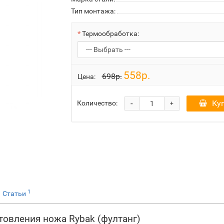
Тип монтажа:
Термообработка:
558р.
698р.
Цена:
-
Ку
Количество:
+
1
Статьи
товления ножа Rybak (фултанг)