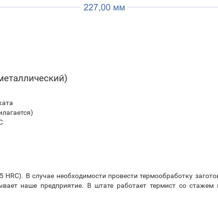
металлический)
ката
илагается)
C
5 HRC). В случае необходимости провести термообработку загото
ывает наше предприятие. В штате работает термист со стажем 