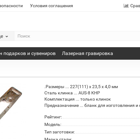
зопасности
Условия соглашения
Сра
де
н подарков и сувениров
Лазерная гравировка
.Размеры ... 227(111) х 23,5 х 4,0 мм
Сталь клинка ... AUS-8 КНР
Комплектация ... только клинок
Предназначение ... бланк для изготовления и
Рейтинг:
Модель:
Тип заготовки:
Марка стали: