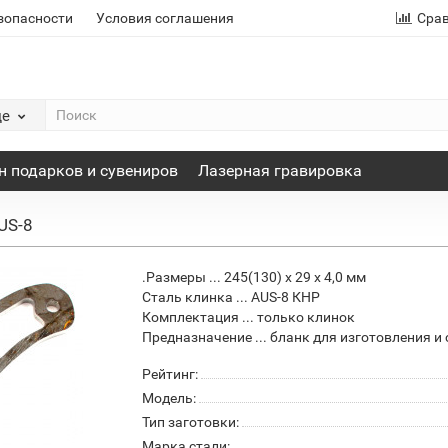
зопасности
Условия соглашения
Сра
де
н подарков и сувениров
Лазерная гравировка
US-8
.Размеры ... 245(130) х 29 х 4,0 мм
Сталь клинка ... AUS-8 КНР
Комплектация ... только клинок
Предназначение ... бланк для изготовления и
Рейтинг:
Модель:
Тип заготовки:
Марка стали: