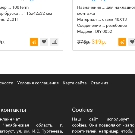
ер ... 100Term
Назначение ... для накладно
р бруска ... 115х42х32 мм
монтажа
ль:
ZL011
Материал ... сталь 40Х13
Соединение ... резьбовое
Модель:
DIY 0052
319р.
р.
375р.
сности
Условия соглашения
Карта сайта
Стали из
 контакты
Cookies
нлайн-чат
Наш сайт использует
елябинская область, г.
cookies. Они позволяют «зап
атоуст, ул. им. И.С. Тургенева,
посетителей, например, чтоб