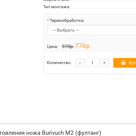
Тип монтажа:
Термообработка:
776р.
970р.
Цена:
-
Ку
Количество:
+
товления ножа Burivuch M2 (фултанг)