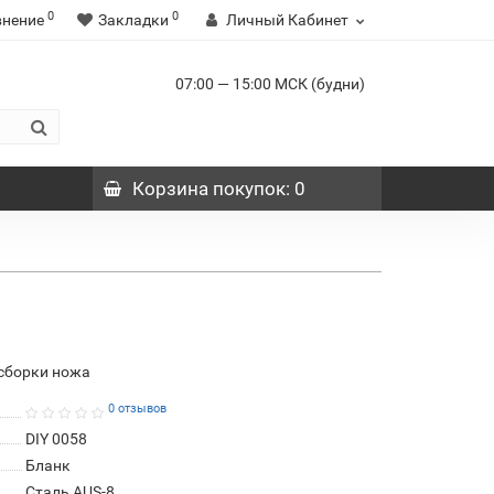
0
0
внение
Закладки
Личный Кабинет
07:00 — 15:00 МСК (будни)
Корзина
покупок
: 0
 сборки ножа
0 отзывов
DIY 0058
Бланк
Сталь AUS-8