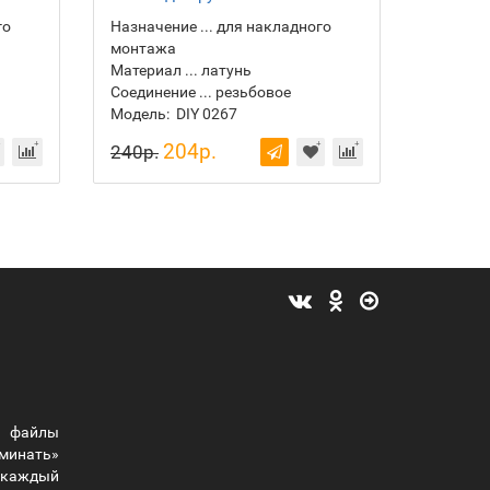
го
Назначение ... для накладного
монтажа
Материал ... латунь
Соединение ... резьбовое
Модель:
DIY 0267
204р.
240р.
 файлы
оминать»
ы каждый