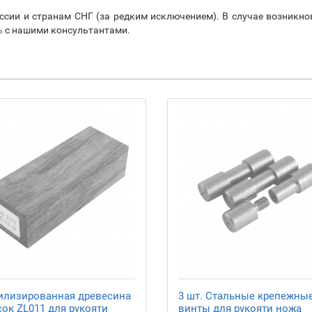
ссии и странам СНГ (за редким исключением). В случае возникн
ь
с нашими консультантами.
илизированная древесина
3 шт. Стальные крепежны
сок ZL011 для рукояти
винты для рукояти ножа