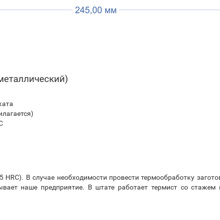
металлический)
ката
илагается)
C
5 HRC). В случае необходимости провести термообработку загото
ывает наше предприятие. В штате работает термист со стажем 