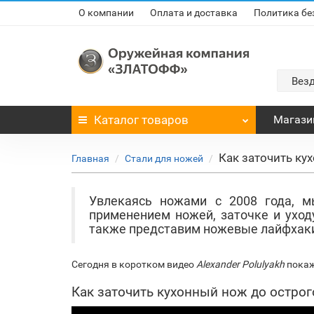
О компании
Оплата и доставка
Политика бе
Вез
Каталог
товаров
Магази
Как заточить ку
Главная
Стали для ножей
Увлекаясь ножами с 2008 года, м
применением ножей, заточке и уходу
также представим ножевые лайфхаки 
Сегодня в коротком видео
Alexander Polulyakh
покаж
Как заточить кухонный нож до острог