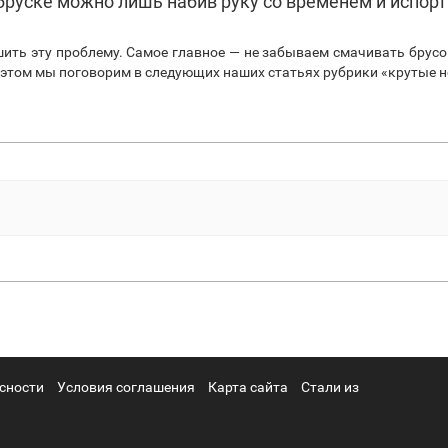
бруске можно лишь набив руку со временем и испорт
ить эту проблему. Самое главное — не забываем смачивать брусо
Об этом мы поговорим в следующих наших статьях рубрики «крутые
сности
Условия соглашения
Карта сайта
Стали из