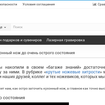
зопасности
Условия соглашения
Сра
де
н подарков и сувениров
Лазерная гравировка
хонный нож до очень острого состояния
ы накопили в своем «багаже знаний» достаточн
 за ними. В рубрике «
крутые ножевые хитрости
» 
наших друзей, коллег и тех ножевиков, которых мы
ет нам, как остро заточить кухонный нож, а главное как точно выс
о состояния