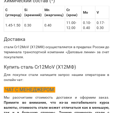
Химический состав (*)
C
Si
Mn
Cr
Mo
V
(углерод)
(кремний)
(марганец)
(хром)
11.00-
0.10-
0.17-
1.45-1.50
0.30
0.40
12.00
0.40
0.30
Доставка
стали Cr12MoV (Х12МФ) осуществляется в пределах России до
терминала транспортной компании «Деловые линии» за счет
покупателя.
Купить сталь Cr12MoV (Х12МФ)
Для покупки стали напишите запрос нашим операторам в
онлайн чат:
ЧАТ С МЕНЕДЖЕРОМ
Мы рассчитаем стоимость доставки и оформим заказ.
Примите во внимание, что из-за нестабильного курса
валюты, стоимость стали может отличаться как в меньшую,
так и в большую стороны. Точную стоимость стали с