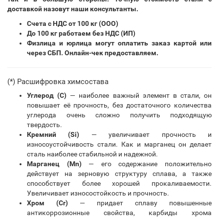
доставкой назовут наши консультанты.
Счета с НДС от 100 кг (ООО)
До 100 кг работаем без НДС (ИП)
Физлица и юрлица могут оплатить заказ картой или
через СБП. Онлайн-чек предоставляем.
(*) Расшифровка химсостава
Углерод (С)
— наиболее важный элемент в стали, он
повышает её прочность, без достаточного количества
углерода очень сложно получить подходящую
твердость.
Кремний (Si)
— увеличивает прочность и
износоустойчивость стали. Как и марганец он делает
сталь наиболее стабильной и надежной.
Марганец (Mn)
— его содержание положительно
действует на зерновую структуру сплава, а также
способствует более хорошей прокаливаемости.
Увеличивает износостойкость и прочность.
Хром (Cr)
— придает сплаву повышенные
антикоррозионные свойства, карбиды хрома