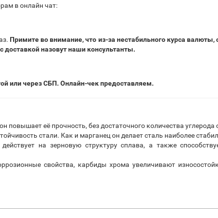
рам в онлайн чат:
аз.
Примите во внимание, что из-за нестабильного курса валюты,
 с доставкой назовут наши консультанты.
той или через СБП. Онлайн-чек предоставляем.
 он повышает её прочность, без достаточного количества углерод
тойчивость стали. Как и марганец он делает сталь наиболее стаби
действует на зерновую структуру сплава, а также способству
ррозионные свойства, карбиды хрома увеличивают износостойк