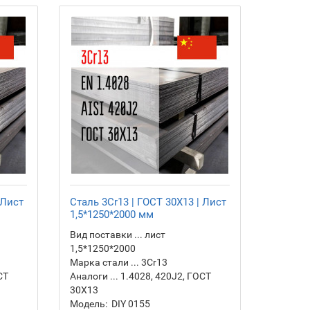
 Лист
Сталь 3Cr13 | ГОСТ 30Х13 | Лист
Сталь 3
1,5*1250*2000 мм
1,2*125
Вид поставки ... лист
Вид пост
1,5*1250*2000
1,2*125
Марка стали ... 3Cr13
Марка ст
СТ
Аналоги ... 1.4028, 420J2, ГОСТ
Аналоги 
30Х13
30Х13
Модель:
DIY 0155
Модель: