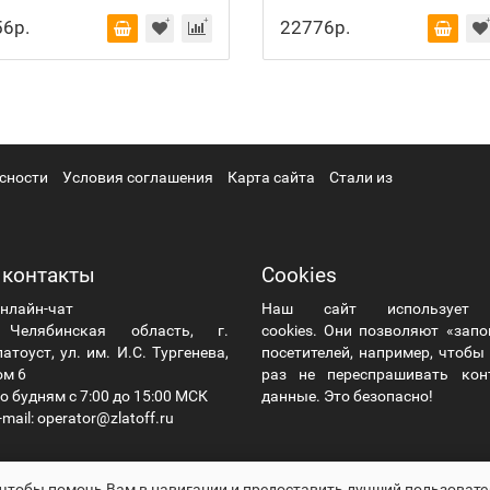
6р.
22776р.
сности
Условия соглашения
Карта сайта
Стали из
 контакты
Cookies
нлайн-чат
Наш сайт использует
елябинская область, г.
cookies. Они позволяют «зап
атоуст, ул. им. И.С. Тургенева,
посетителей, например, чтоб
ом 6
раз не переспрашивать кон
о будням с 7:00 до 15:00 МСК
данные. Это безопасно!
mail: operator@zlatoff.ru
 чтобы помочь Вам в навигации и предоставить лучший пользовате