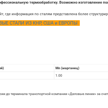
рофессиональную термообработку. Возможно изготовление по
йт, где информация по сталям представлена более структури
Е СТАЛИ ИЗ КНР, США и ЕВРОПЫ
ий)
Mn (марганец)
1.00
ссии до терминала транспортной компании «Деловые линии» за счет