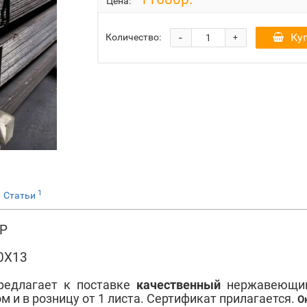
Цена:
-
Ку
Количество:
+
1
Статьи
НР
30Х13
редлагает к поставке
качественный
нержавеющий
м и в розницу от 1 листа. Сертификат прилагается.
О