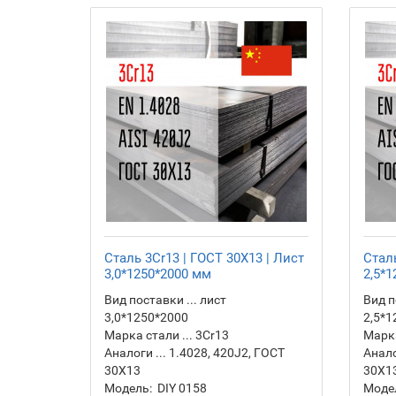
Сталь 3Cr13 | ГОСТ 30Х13 | Лист
Сталь
3,0*1250*2000 мм
2,5*
Вид поставки ... лист
Вид п
3,0*1250*2000
2,5*1
Марка стали ... 3Cr13
Марка
Аналоги ... 1.4028, 420J2, ГОСТ
Анало
30Х13
30Х1
Модель:
DIY 0158
Моде