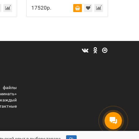
17520р.
14016
 файлы
оминать»
ы каждый
тактные
льский опыт в выборе товара.