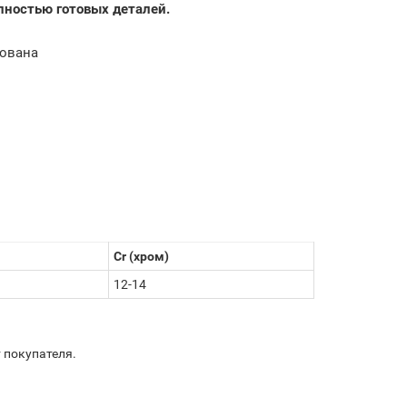
лностью готовых деталей.
рована
Cr (хром)
12-14
 покупателя.