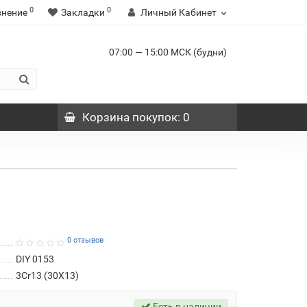
0
0
внение
Закладки
Личный Кабинет
07:00 — 15:00 МСК (будни)
Корзина
покупок
: 0
0 отзывов
DIY 0153
3Cr13 (30Х13)
Есть в наличии