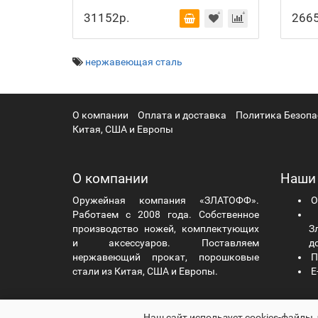
31152р.
2665
нержавеющая сталь
О компании
Оплата и доставка
Политика Безопа
Китая, США и Европы
О компании
Наши
Оружейная компания «ЗЛАТОФФ».
О
Работаем с 2008 года. Собственное
Ч
производство ножей, комплектующих
Зл
и аксессуаров. Поставляем
д
нержавеющий прокат, порошковые
П
стали из Китая, США и Европы.
E-
zlatoff.ru - Оружейная компания «ЗЛАТОФФ» © 2026
Наш сайт использует cookies-файлы,