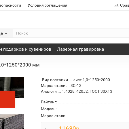
зопасности
Условия соглашения
Сра
де
н подарков и сувениров
Лазерная гравировка
 1,0*1250*2000 мм
.Вид поставки ... лист 1,0*1250*2000
Марка стали ... 3Cr13
Аналоги ... 1.4028, 420J2, ГОСТ 30Х13
Рейтинг:
Модель:
Марка стали:
11680р.