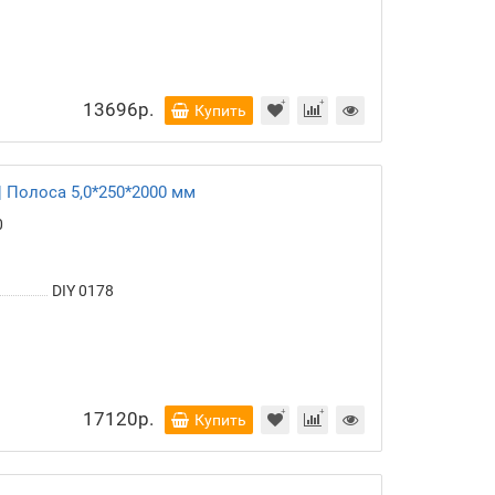
13696р.
Купить
 Полоса 5,0*250*2000 мм
0
DIY 0178
17120р.
Купить