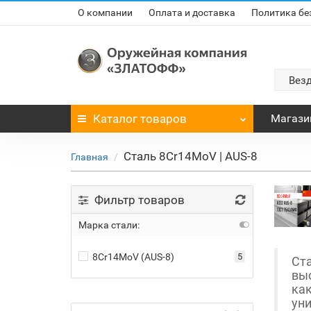
О компании
Оплата и доставка
Политика бе
Вез
Каталог
товаров
Магази
Сталь 8Cr14MoV | AUS-8
Главная
Фильтр товаров
Марка стали:
8Cr14MoV (AUS-8)
5
Ст
вы
как
ун