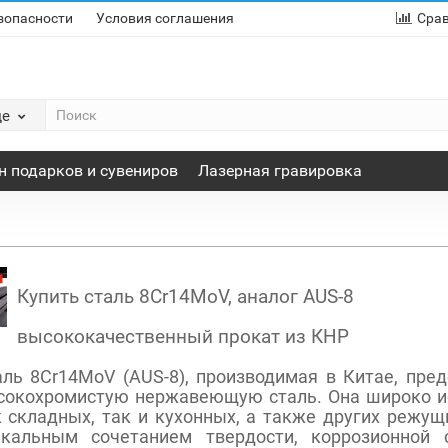
зопасности
Условия соглашения
Сра
де
н подарков и сувениров
Лазерная гравировка
Купить сталь 8Cr14MoV, аналог AUS-8
высококачественный прокат из КНР
аль 8Cr14MoV (AUS-8), производимая в Китае, пре
сокохромистую нержавеющую сталь. Она широко ис
 складных, так и кухонных, а также других режущ
икальным сочетанием твердости, коррозионной 