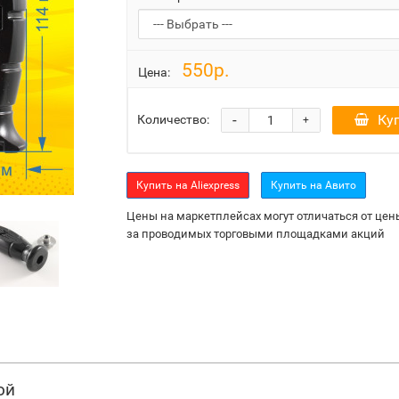
550р.
Цена:
-
Ку
Количество:
+
Купить на Aliexpress
Купить на Авито
Цены на маркетплейсах могут отличаться от цены
за проводимых торговыми площадками акций
ой