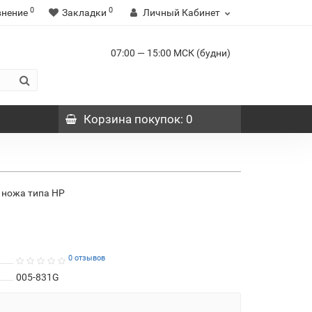
0
0
внение
Закладки
Личный Кабинет
07:00 — 15:00 МСК (будни)
Корзина
покупок
: 0
 ножа типа НР
0 отзывов
005-831G