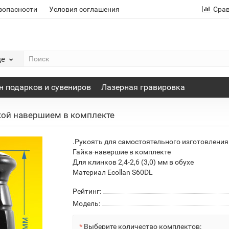
зопасности
Условия соглашения
Сра
де
н подарков и сувениров
Лазерная гравировка
кой навершием в комплекте
.Рукоять для самостоятельного изготовления
Гайка-навершие в комплекте
Для клинков 2,4-2,6 (3,0) мм в обухе
Материал Ecollan S60DL
Рейтинг:
Модель:
Выберите количество комплектов: