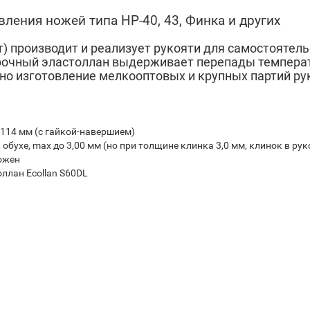
вления ножей типа НР-40, 43, Финка и других
т) производит и реализует рукояти для самостоятел
чный эластоллан выдерживает перепады температур 
но изготовление мелкооптовых и крупных партий ру
, 114 мм (с гайкой-навершием)
 обухе, max до 3,00 мм (но при толщине клинка 3,0 мм, клинок в ру
ожен
ллан Ecollan S60DL