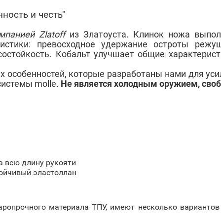
ность и честь"
панией Zlatoff
из Златоуста. Клинок ножа выпол
истики: п
ревосходное удержание остроты режу
состойкость.
Кобальт улучшает общие характерист
 особенностей, которые разработаны нами для уси
системы molle.
Не является холодным оружием, своб
на всю длину рукояти
тойчивый эластоллан
аропрочного материала ТПУ, имеют несколько вариантов