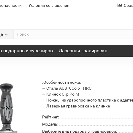
зопасности
Условия соглашения
Сра
де
н подарков и сувениров
Лазерная гравировка
.Особенности ножа:
— Сталь AUS10Co 61 HRC
— Клинок Clip Point
— Ножны из ударопрочного пластика с адапт
— Лазерная гравировка на клинке
Рейтинг:
Модель:
Выберите вид подарка с гравировкой: