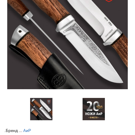
.Бренд ...
АиР