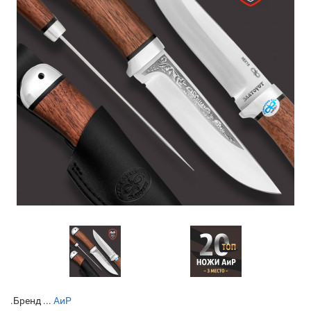
.Бренд ...
АиР