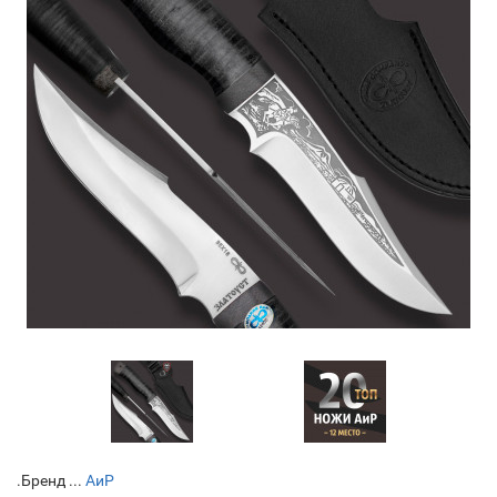
.Бренд ...
АиР