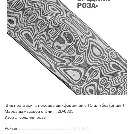
.Вид поставки ... поковка шлифованная с ТО или без (опция)
Марка дамасской стали ... ZD-0803
Узор ... средняя роза
Рейтинг: